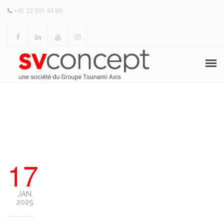
+41 22 301 44 66
ACCUEIL
HERMAN MILLER
KNOLL
17
PRODUITS
RÉALISATIONS
JAN,
2025
RÉFÉRENCES