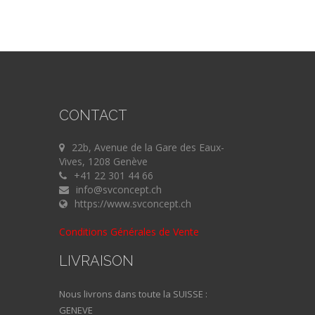
CONTACT
22b, Avenue de la Gare des Eaux-
Vives, 1208 Genève
+41 22 301 44 66
info@svconcept.ch
https://www.svconcept.ch
Conditions Générales de Vente
LIVRAISON
Nous livrons dans toute la SUISSE :
GENEVE