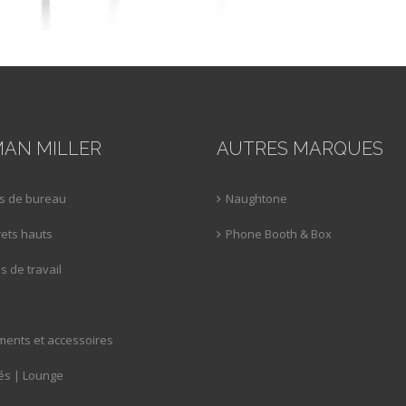
AN MILLER
AUTRES MARQUES
s de bureau
Naughtone
ets hauts
Phone Booth & Box
 de travail
ents et accessoires
s | Lounge