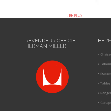
LIRE PLUS
REVENDEUR OFFICIEL
HERM
HERMAN MILLER
Chaise
Tabour
Espaces
Tables
Rangem
Canapé