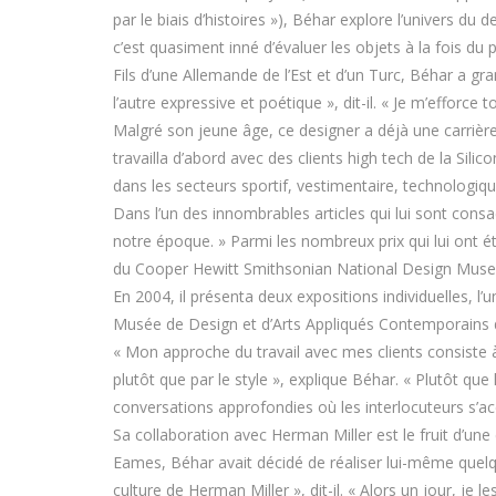
par le biais d’histoires »), Béhar explore l’univers du
c’est quasiment inné d’évaluer les objets à la fois du p
Fils d’une Allemande de l’Est et d’un Turc, Béhar a gr
l’autre expressive et poétique », dit-il. « Je m’efforce 
Malgré son jeune âge, ce designer a déjà une carrière
travailla d’abord avec des clients high tech de la Sil
dans les secteurs sportif, vestimentaire, technologiqu
Dans l’un des innombrables articles qui lui sont consa
notre époque. » Parmi les nombreux prix qui lui ont 
du Cooper Hewitt Smithsonian National Design Museu
En 2004, il présenta deux expositions individuelles, 
Musée de Design et d’Arts Appliqués Contemporains 
« Mon approche du travail avec mes clients consiste à 
plutôt que par le style », explique Béhar. « Plutôt que 
conversations approfondies où les interlocuteurs s’acc
Sa collaboration avec Herman Miller est le fruit d’un
Eames, Béhar avait décidé de réaliser lui-même quel
culture de Herman Miller », dit-il. « Alors un jour, je 