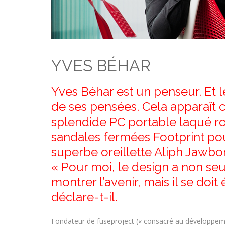
YVES BÉHAR
Yves Béhar est un penseur. Et 
de ses pensées. Cela apparaît 
splendide PC portable laqué r
sandales fermées Footprint pou
superbe oreillette Aliph Jawbo
« Pour moi, le design a non se
montrer l’avenir, mais il se do
déclare-t-il.
Fondateur de fuseproject (« consacré au développem