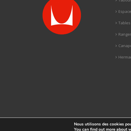
Tabour
Espaces
Tables
Rangem
Canapé
Herman 
Nous utilisons des cookies pour
COPYRIGHT 2026 ALL RIGHTS RESERVED. DESIGNED BY
1POINTC
You can find out more about w