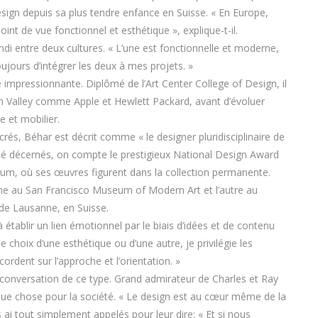
 design depuis sa plus tendre enfance en Suisse. « En Europe,
oint de vue fonctionnel et esthétique », explique-t-il.
andi entre deux cultures. « L’une est fonctionnelle et moderne,
toujours d’intégrer les deux à mes projets. »
 impressionnante. Diplômé de l’Art Center College of Design, il
icon Valley comme Apple et Hewlett Packard, avant d’évoluer
e et mobilier.
crés, Béhar est décrit comme « le designer pluridisciplinaire de
été décernés, on compte le prestigieux National Design Award
m, où ses œuvres figurent dans la collection permanente.
l’une au San Francisco Museum of Modern Art et l’autre au
de Lausanne, en Suisse.
établir un lien émotionnel par le biais d’idées et de contenu
le choix d’une esthétique ou d’une autre, je privilégie les
ordent sur l’approche et l’orientation. »
e conversation de ce type. Grand admirateur de Charles et Ray
que chose pour la société. « Le design est au cœur même de la
les ai tout simplement appelés pour leur dire: « Et si nous