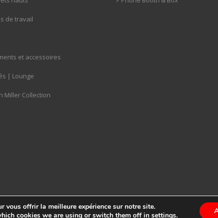
ets hauts
Phone Booth & Box
 de travail
ents et accessoires
s | Lounge
Miller Collection
 vous offrir la meilleure expérience sur notre site.
A
TOUT.COM
.
hich cookies we are using or switch them off in
settings
.