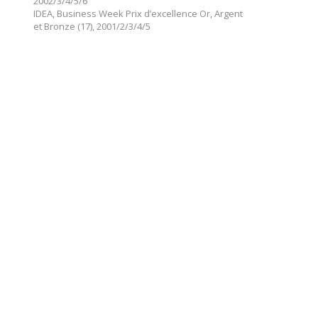
2002/3/4/5/6
IDEA, Business Week Prix d’excellence Or, Argent
et Bronze (17), 2001/2/3/4/5