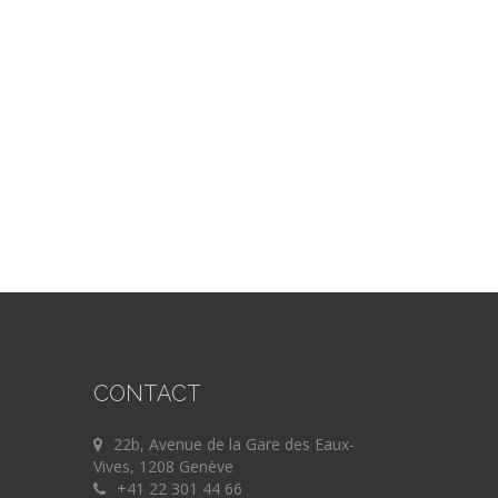
CONTACT
22b, Avenue de la Gare des Eaux-
Vives, 1208 Genève
+41 22 301 44 66