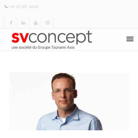
+41 22 301 44 66
ACCUEIL
HERMAN MILLER
KNOLL
PRODUITS
RÉALISATIONS
RÉFÉRENCES