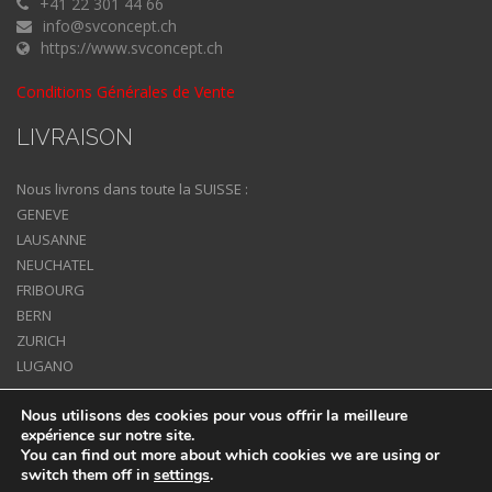
+41 22 301 44 66
info@svconcept.ch
https://www.svconcept.ch
Conditions Générales de Vente
LIVRAISON
Nous livrons dans toute la SUISSE :
GENEVE
LAUSANNE
NEUCHATEL
FRIBOURG
BERN
ZURICH
LUGANO
Nous utilisons des cookies pour vous offrir la meilleure
expérience sur notre site.
You can find out more about which cookies we are using or
switch them off in
settings
.
COPYRIGHT 2026 ALL RIGHTS RESERVED. DESIGNED BY
1POINTCTOUT.COM
.