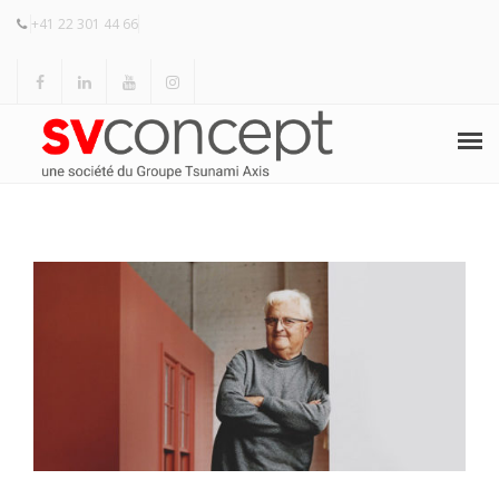
+41 22 301 44 66
ACCUEIL
HERMAN MILLER
KNOLL
PRODUITS
RÉALISATIONS
RÉFÉRENCES