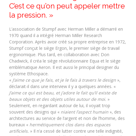
C’est ce qu’on peut appeler mettre
la pression. »
L’association de Stumpf avec Herman Miller a démarré en
1970 quand il a intégré Herman Miller Research
Corporation. Après avoir créé sa propre entreprise en 1972,
Stumpf conçut le siège Ergon, le premier siège de travail
ergonomique. Plus tard, en collaboration avec Don
Chadwick, il créa le siège révolutionnaire Equa et le siège
emblématique Aeron. Il est aussi le principal designer du
système Ethospace.
«
J’aime ce que je fais, et je le fais à travers le design
»,
déclarait-il dans une interview il y a quelques années. «
J’aime ce qui est beau, et j’adore le fait qu’il existe de
beaux objets et des objets utiles autour de moi.
»
Seulement, en regardant autour de lui, il voyait trop
souvent des designs qui «
niaient l’aspect humain
», des
architectures au service de l’argent et non de l’homme, des
bureaux «
hermétiquement clos dans des espaces
artificiels.
» Il n’a cessé de lutter contre une telle indignité,